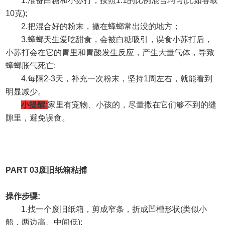
1.
准备白糖和小苏打，按照
1:1
的比例混合均匀
(
比如各取
10
克
);
2.
把混合好的粉末，撒在蟑螂常出没的地方；
3.
蟑螂天生爱吃甜食，会被白糖吸引，误食小苏打后，
小苏打会在它的胃里和胃酸发生反应，产生大量气体，导致
蟑螂胀气死亡
;
4.
每隔
2-3
天，补充一次粉末，坚持
1
周左右，就能看到
明显减少。
小提醒
:
家里有宠物、小孩的，尽量撒在它们够不到的缝
隙里，避免误食。
PART 03
废旧纸箱粘捕
操作步骤
:
1.
找一个废旧纸箱，剪成窄条，折成凹槽形状
(
类似小
船，两边高、中间低
);