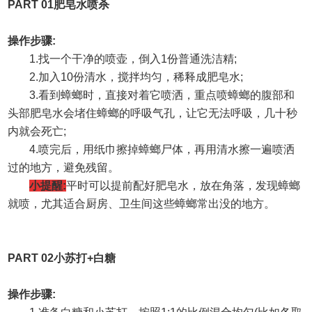
PART 01
肥皂水喷杀
操作步骤
:
1.
找一个干净的喷壶，倒入
1
份普通洗洁精
;
2.
加入
10
份清水，搅拌均匀，稀释成肥皂水
;
3.
看到蟑螂时，直接对着它喷洒，重点喷蟑螂的腹部和
头部肥皂水会堵住蟑螂的呼吸气孔，让它无法呼吸，几十秒
内就会死亡
;
4.
喷完后，用纸巾擦掉蟑螂尸体，再用清水擦一遍喷洒
过的地方，避免残留。
小提醒
:
平时可以提前配好肥皂水，放在角落，发现蟑螂
就喷，尤其适合厨房、卫生间这些蟑螂常出没的地方。
PART 02
小苏打
+
白糖
操作步骤
: