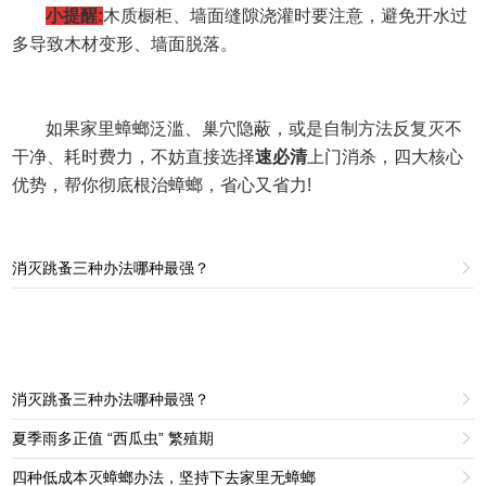
小提醒
:
木质橱柜、墙面缝隙浇灌时要注意，避免开水过
多导致木材变形、墙面脱落。
如果家里蟑螂泛滥、巢穴隐蔽，或是自制方法反复灭不
干净、耗时费力，不妨直接选择
速必清
上门消杀，四大核心
优势，帮你彻底根治蟑螂，省心又省力
!
消灭跳蚤三种办法哪种最强？

消灭跳蚤三种办法哪种最强？

夏季雨多正值 “西瓜虫” 繁殖期

四种低成本灭蟑螂办法，坚持下去家里无蟑螂
