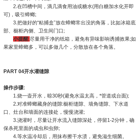
2.
在凹槽中间，滴几滴食用油或糖水
(
用白糖加水化开即
可
)
，吸引蟑螂
;
3.
把做好的
“
粘捕盒
"
放在蟑螂常出没的角落，比如冰箱底
部、橱柜内侧、卫生间门口
;
小提醒
:
尽量用干净的纸箱，避免有异味影响诱捕效果
;
如
果家里蟑螂多，可以多做几个，分散放在各个角落。
PART 04
开水灌缝隙
操作步骤
:
1.
烧一壶开水，晾
30
秒
(
避免水温太高，*管道或台面
);
2.
对准蟑螂藏身的缝隙
:
橱柜缝隙、墙角缝隙、下水道
口、灶台和墙面的连接处，慢慢浇灌
;
3.
浇灌时，尽量让开水流入缝隙深处，停留
1-2
分钟，确
保杀死里面的成虫和虫卵
;
4.
等水温冷却后，用抹布擦干水渍，避免滋生细菌。