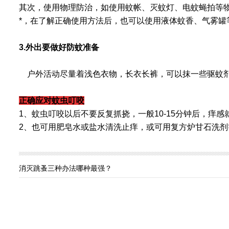
其次
，使用物理防治，如使用蚊帐、灭蚊灯、电蚊蝇拍等
*
，在了解正确使用方法后，也可以使用液体蚊香、气雾罐
3.
外出要做好防蚊准备
户外活动尽量
着浅色衣物
，长衣长裤，可以抹一些驱蚊
正确应对蚊虫叮咬
1
、蚊虫叮咬以后不要反复抓挠，一般
10-15
分钟后，痒感
2
、也可用肥皂水或盐水清洗止痒，或可用复方炉甘石洗剂
消灭跳蚤三种办法哪种最强？