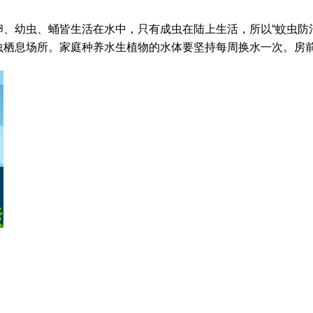
卵、幼虫、蛹皆生活在水中，只有成虫在陆上生活，所以
“
蚊虫防
虫栖息场所。家庭种养水生植物的水体要坚持每周换水一次。房