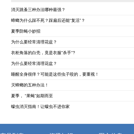
消灭跳蚤三种办法哪种最强？
蟑螂为什么踩不死？踩扁后还能“复活”？
夏季防蝇小妙招
为什么要经常清理花盆？
衣柜角落的白壳，竟是衣服"杀手”?
为什么要经常清理花盆？
睡醒全身很痒？可能是这些虫子咬的，要重视！
灭蟑螂的五种办法！
夏季， “果蝇”如期而至
蠓虫消灭指南！让蠓虫不进你家