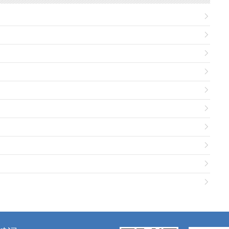









