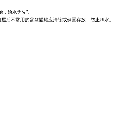
治，治水为先
”
。
前屋后不常用的盆盆罐罐应清除或倒置存放，
防止积水
。