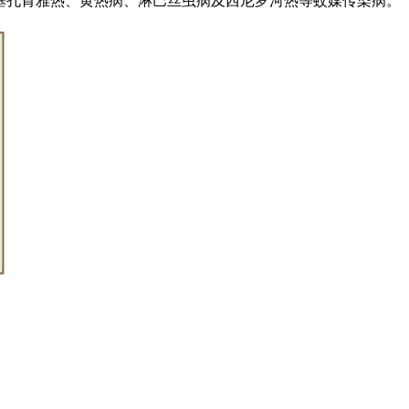
基孔肯雅热、黄热病、淋巴丝虫病及西尼罗河热等蚊媒传染病。