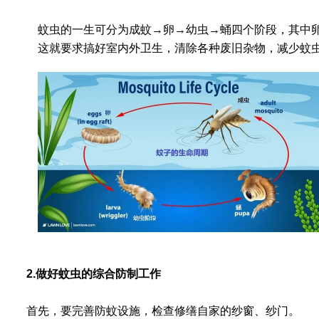
蚊虫的一生可分为
成蚊
→
卵
→
幼虫
→
蛹
四个阶段，其中
这就要求搞好室内外卫生，
清除各种废旧杂物
，减少蚊
2.
做好蚊虫的综合防制工作
首先
，要完善防蚊设施，检查修缮自家的纱窗、纱门。