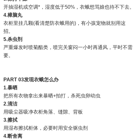
开抽湿机或空调*，湿度低于
50%
，衣蛾想骂娘也待不下去。
4.
樟脑丸
衣柜里挂几颗
(
看清楚防衣蛾用的
)
，有小孩宠物就别用这
招。
5.
杀虫剂
严重爆发时喷菊酯类，喷完关窗闷一小时再通风，平时不需
要。
PART 03
发现衣蛾怎么办
1.
暴晒
把所有衣物拿出来暴晒
+
拍打，杀死虫卵幼虫
2.
清洁
用吸尘器吸净衣柜角落、缝隙、背板
3.
擦拭
用湿布擦拭柜体，必要时用安全驱虫剂
4.
断舍离