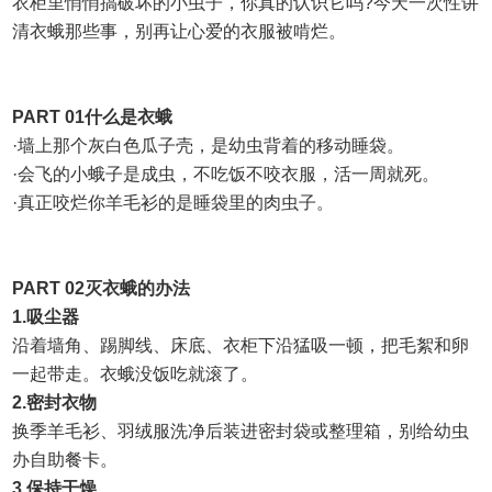
衣柜里悄悄搞破坏的小虫子，你真的认识它吗
?
今天一次性讲
清衣蛾那
些事，别再让心爱的衣服被啃烂。
PART 01
什么是衣蛾
·
墙上那个灰白色瓜子壳，是幼虫背着的移动睡袋。
·
会飞的小蛾子是成虫，不吃饭不咬衣服，活一周就死。
·
真正咬烂你羊毛衫的是睡袋里的肉虫子。
PART 02
灭衣蛾的办法
1.
吸尘器
沿着墙角、踢脚线、床底、衣柜下沿猛吸一顿，把毛絮和卵
一起带走。衣蛾没饭吃就滚了。
2.
密封衣物
换季羊毛衫、羽绒服洗净后装进密封袋或整理箱，别给幼虫
办自助餐卡。
3.
保持干燥