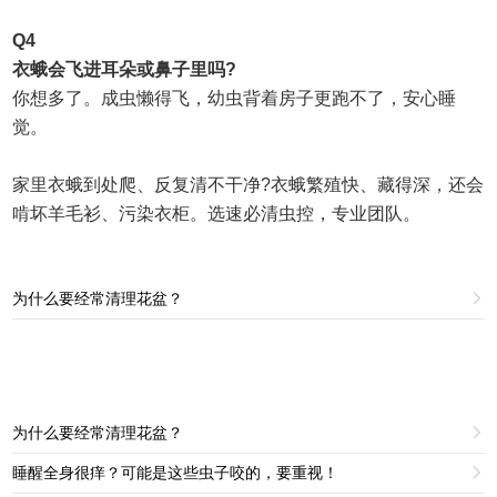
Q4
衣蛾会飞进耳朵或鼻子里吗
?
你想多了。成虫懒得飞，幼虫背着房子更跑不了，安心睡
觉。
家里衣蛾到处爬、反复清不干净
?
衣蛾繁殖快、藏得深，还会
啃坏羊毛衫、污染衣柜。选
速必清
虫控，专业团
队。
为什么要经常清理花盆？

为什么要经常清理花盆？

睡醒全身很痒？可能是这些虫子咬的，要重视！
