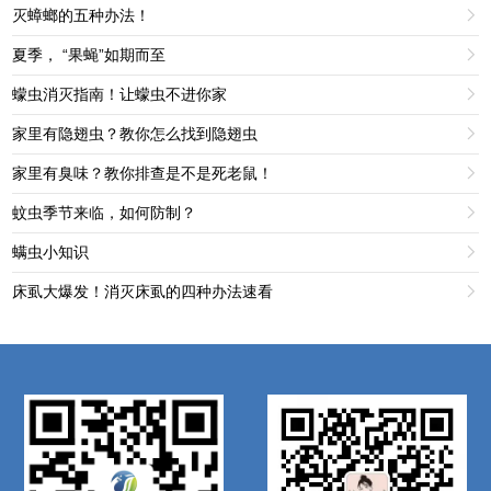
灭蟑螂的五种办法！

夏季， “果蝇”如期而至

蠓虫消灭指南！让蠓虫不进你家

家里有隐翅虫？教你怎么找到隐翅虫

家里有臭味？教你排查是不是死老鼠！

蚊虫季节来临，如何防制？

螨虫小知识

床虱大爆发！消灭床虱的四种办法速看
