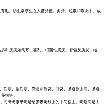
色有毛。幼虫常孳生在人畜粪便、禽粪、垃圾和腐肉中。成
染多种疾病如伤寒、霍乱、细菌性痢疾、脊髓灰质炎、结
、伤寒、副伤寒、脊髓灰质炎、肝炎、肠道原虫病、肠道
什曼病等。
，冈田绕眼果蝇是结膜吸吮线虫的中间宿主。蝇蛆病是由