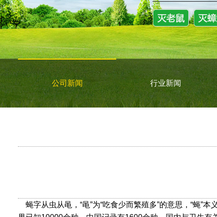
公司新闻
行业新闻
蝇字从虫从黾，
“
黾
”
为
“
吃食少而繁殖多
”
的意思，
“
蝇
”
本