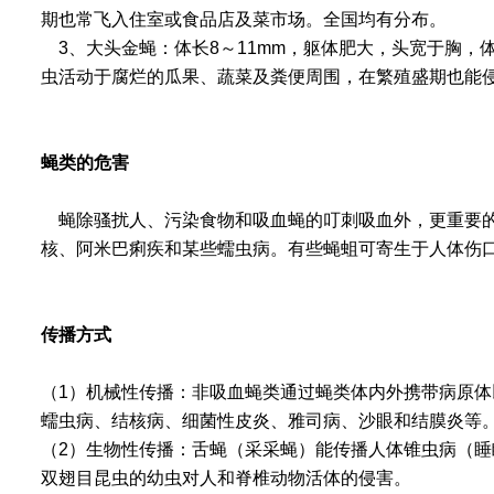
期也常飞入住室或食品店及菜市场。全国均有分布。
3
、
大头金蝇
：体长
8
～
11mm
，躯体肥大，头宽于胸，
虫活动于腐烂的瓜果、蔬菜及粪便周围，在繁殖盛期也能
蝇类的危害
蝇除骚扰人、污染食物和吸血蝇的叮刺吸血外，更重要
核、阿米巴痢疾和某些蠕虫病。有些蝇蛆可寄生于人体伤
传播方式
（
1
）
机械性传播
：非吸血蝇类通过蝇类体内外携带病原体
蠕虫病、结核病、细菌性皮炎、雅司病、沙眼和结膜炎等
（
2
）
生物性传播
：舌蝇（采采蝇）能传播人体锥虫病（睡
双翅目昆虫的幼虫对人和脊椎动物活体的侵害。