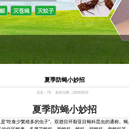
夏季防蝇小妙招
点击：
79
发布日期：2026/5/15
夏季防蝇小妙招
义是
“
吃食少繁殖多的虫子
”
。双翅目环裂亚目蝇科昆虫的通称。蝇