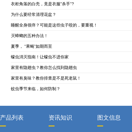
衣柜角落的白壳，竟是衣服"杀手”?
为什么要经常清理花盆？
睡醒全身很痒？可能是这些虫子咬的，要重视！
灭蟑螂的五种办法！
夏季， “果蝇”如期而至
蠓虫消灭指南！让蠓虫不进你家
家里有隐翅虫？教你怎么找到隐翅虫
家里有臭味？教你排查是不是死老鼠！
蚊虫季节来临，如何防制？
产品列表
资讯知识
图文信息