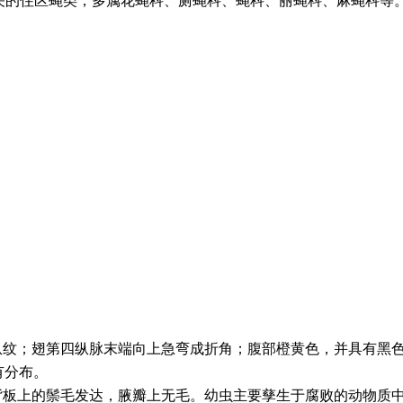
关的住区蝇类，多属花蝇科、厕蝇科、蝇科、丽蝇科、麻蝇科等
纵纹；翅第四纵脉末端向上急弯成折角；腹部橙黄色，并具有黑
有分布。
背板上的鬃毛发达，腋瓣上无毛。幼虫主要孳生于腐败的动物质