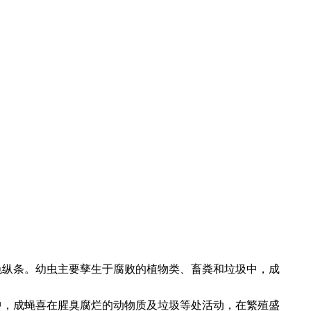
。
色纵条。幼虫主要孳生于腐败的植物类、畜粪和垃圾中，成
中，成蝇喜在腥臭腐烂的动物质及垃圾等处活动，在繁殖盛