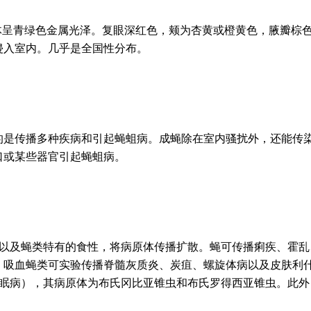
体呈青绿色金属光泽。复眼深红色，颊为杏黄或橙黄色，腋瓣棕
侵入室内。几乎是全国性分布。
的是传播多种疾病和引起蝇蛆病。成蝇除在室内骚扰外，还能传
口或某些器官引起蝇蛆病。
以及蝇类特有的食性，将病原体传播扩散。蝇可传播痢疾、霍乱
。吸血蝇类可实验传播脊髓灰质炎、炭疽、螺旋体病以及皮肤利
眠病），其病原体为布氏冈比亚锥虫和布氏罗得西亚锥虫。此外