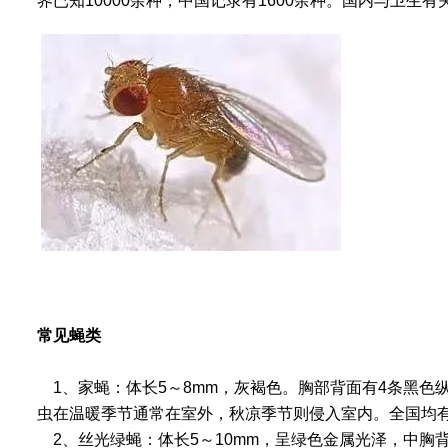
界已知
10000
余种，中国记录有
1600
余种。国内与卫生有
常见蝇类
1
、
家蝇
：体长
5
～
8mm
，灰褐色。胸部背面有
4
条黑色
虫在温暖季节通常在室外，秋凉季节则侵入室内。全国均
2
、
丝光绿蝇
：体长
5
～
10mm
，呈绿色金属光泽，中胸