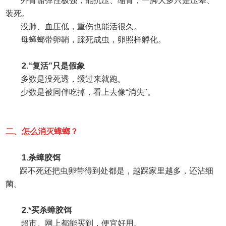
外骨骼弹性极强，能抗压、缩骨，一脚大多只是压晕、
装死。
没肺、血压低，重伤也能活很久。
母蟑螂带卵鞘，踩死成虫，卵照样孵化。
2.“
复活
”
只是假象
多数是没死透，缓过来就跑。
少数是被同伴吃掉，看上去像
“
消失
"
。
二、
怎么消灭蟑螂？
1.
杀蟑胶饵
踩不死还把虫卵带得到处都是，越踩家里越多，还沾细
菌。
2.
*买杀蟑胶饵
超市、网上都能买到，便宜好用。