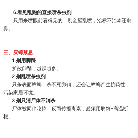
6.
看见乱跑的直接喷杀虫剂
只用来喷眼前看得见的，别全屋乱喷，治标不治本还刺
鼻。
三、
灭蟑禁忌
1.
别用脚踩
扩散卵鞘，越踩越多。
2.
别乱喷杀虫剂
只杀表面蟑螂，杀不死卵鞘，还会让蟑螂产生抗药性，
污染家居环境。
3.
别只清尸体不消杀
尸体被同伴吃掉，反而传播毒素，必须用胶饵
+
高温断
根。