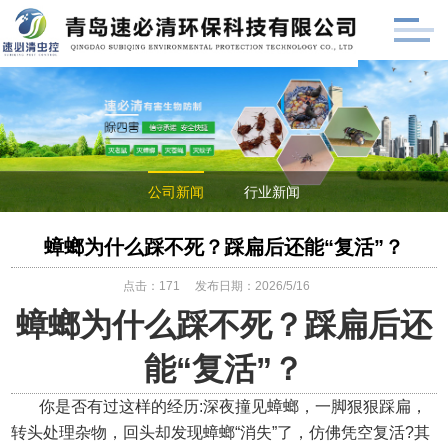
公司新闻
行业新闻
蟑螂为什么踩不死？踩扁后还能“复活”？
点击：
171
发布日期：2026/5/16
蟑螂为什么踩不死？踩扁后还
能
“复活”？
你是否有过这样的经历
:
深夜撞见蟑螂，一脚狠狠踩扁，
转头处理杂物，回头却发现蟑螂
“
消失
”
了，仿佛凭空复活
?
其