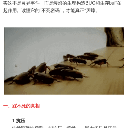
实这不是灵异事件，而是蟑螂的生理构造
BUG
和生存
buff
在
起作用。读懂它的
"
不死密码
"
，才能真正*灭蟑。
一、
踩不死的真相
1.
抗压