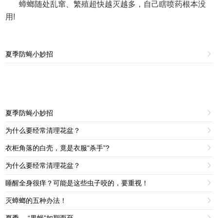
蟑螂随处乱窜、繁殖超快越灭越多，自己瞎喷药根本没
用
!
夏季防蝇小妙招

夏季防蝇小妙招

为什么要经常清理花盆？

衣柜角落的白壳，竟是衣服"杀手”?

为什么要经常清理花盆？

睡醒全身很痒？可能是这些虫子咬的，要重视！

灭蟑螂的五种办法！

夏季， “果蝇”如期而至
