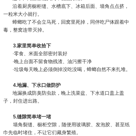
沿着厨房橱柜缝、水槽底下、冰箱后面、墙角点点挤，
一粒米大小就行。
蟑螂吃了不会立马死，回窝里死掉，同伴吃尸体跟着中
毒，整窝连带灭掉。
3.
家里简单收拾下
·
零食、米面全部密封装好
·
晚上台面不留食物残渣、油污擦干净
·
垃圾每天晚上必须倒掉没吃没喝，蟑螂自然不来扎堆。
4.
地漏、下水口做防护
地漏换成防臭防虫款，晚上洗菜盆、下水道口盖上盖
子，封住进出路。
5.
缝隙简单堵一堵
墙角裂缝、橱柜空隙，随便用玻璃胶、发泡胶、甚至纸
巾先临时堵住，不让它们藏身繁殖。