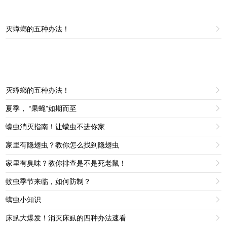
灭蟑螂的五种办法！

灭蟑螂的五种办法！

夏季， “果蝇”如期而至

蠓虫消灭指南！让蠓虫不进你家

家里有隐翅虫？教你怎么找到隐翅虫

家里有臭味？教你排查是不是死老鼠！

蚊虫季节来临，如何防制？

螨虫小知识

床虱大爆发！消灭床虱的四种办法速看
