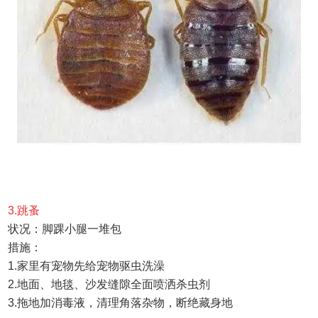
3.
跳蚤
状况：
脚踝小腿一堆包
措施：
1.
家里有宠物先给宠物驱虫洗澡
2.
地面、地毯、沙发缝隙全面喷洒杀虫剂
3.
拖地加消毒液，清理角落杂物，断绝藏身地