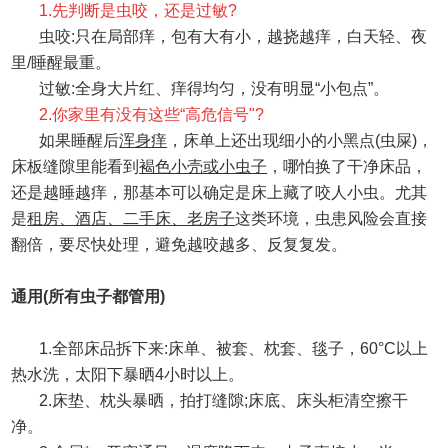
1.
先判断是虫咬，还是过敏
?
虫咬
:
只在局部痒，包有大有小，越挠越痒，白天轻、夜
里
/
睡醒最重。
过敏
:
全身大片红、痒得均匀，没有明显
“
小包点
”
。
2.
你家里有没有这些
“
高危信号
"?
如果睡醒后
浑身痒
，床单上还出现细小的小黑点
(
虫屎
)
，
床板缝隙里能看到
褐色小壳或小虫子
，哪怕换了干净床品，
还是越睡越痒，那基本可以确定是床上藏了咬人小虫。尤其
是
租房、酒店、二手床、老房子
这类环境，虫患风险会直接
翻倍，要尽快处理，避免越咬越多、反复复发。
通用
(
所有虫子都管用
)
1.
全部床品拆下来
:
床单、被套、枕套、毯子，
60°C
以上
热水洗，太阳下暴晒
4
小时以上。
2.
床垫、枕头暴晒，拍打缝隙
;
床底、床头柜清空擦干
净。