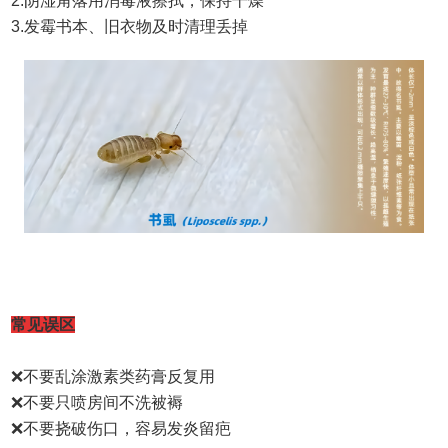
2.
阴湿角落用消毒液擦拭，保持干燥
3.
发霉书本、旧衣物及时清理丢掉
常见误区
❌️
不要乱涂激素类药膏反复用
❌️
不要只喷房间不洗被褥
❌️
不要挠破伤口，容易发炎留疤