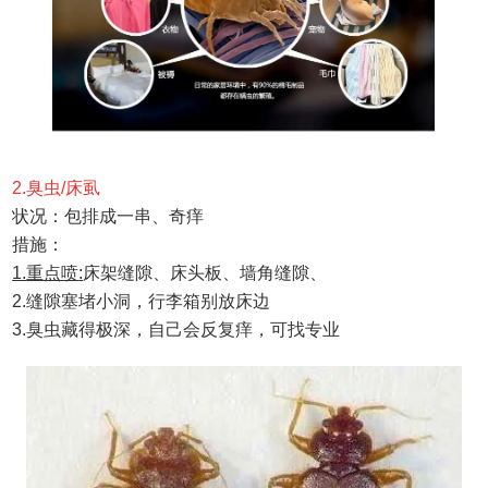
2.
臭虫
/
床虱
状况：
包排成一串、奇痒
措施：
1.
重点喷
:
床架缝隙、床头板、墙角缝隙、
2.
缝隙塞堵小洞，行李箱别放床边
3.
臭虫藏得极深，自己会反复痒，可找专
业