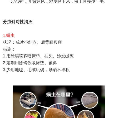
3.
全屋*，开窗通风，湿度降下来，虫子直接少一半。
分虫针对性消灭
1.
螨虫
状况：
成片小红点、后背腰腹痒
措施：
1.
用除螨喷雾喷床垫、枕头、沙发缝隙
2.
定期用除螨仪吸床垫、被褥
3.
少用地毯、毛绒玩偶，勤晒不堆积