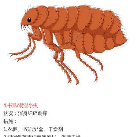
4.
书虱
/
潮湿小虫
状况：
浑身细碎刺痒
措施：
1.
衣柜、书架放*盒、干燥剂