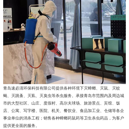
青岛速必清环保科技有限公司提供各种环境下灭蟑螂、灭鼠、灭蚊
蝇、灭跳蚤、灭虱、灭臭虫等杀虫服务。承接青岛市范围内及周边城
市的大型社区、山庄、度假村、高尔夫球场、旅游景点、宾馆、饭
店、公寓、写字楼、医院、机关、餐饮业、食品加工业、仓储等各企
事业单位的消杀工程；销售各种蟑螂药鼠药等卫生杀虫药品，为客户
提供更全面的服务。