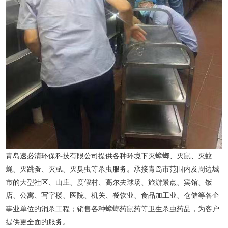
青岛速必清环保科技有限公司提供各种环境下灭蟑螂、灭鼠、灭蚊
蝇、灭跳蚤、灭虱、灭臭虫等杀虫服务。承接青岛市范围内及周边城
市的大型社区、山庄、度假村、高尔夫球场、旅游景点、宾馆、饭
店、公寓、写字楼、医院、机关、餐饮业、食品加工业、仓储等各企
事业单位的消杀工程；销售各种蟑螂药鼠药等卫生杀虫药品，为客户
提供更全面的服务。