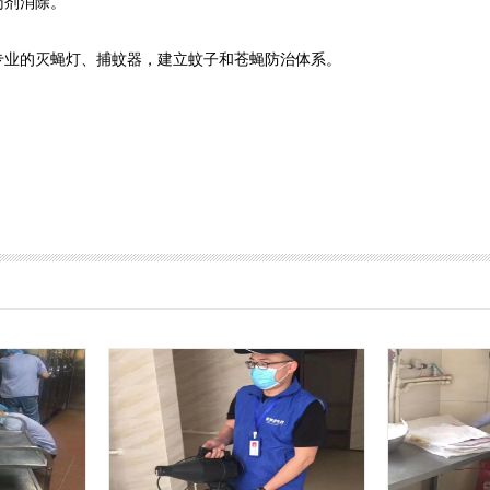
药剂消除。
专业的灭蝇灯、捕蚊器，建立蚊子和苍蝇防治体系。