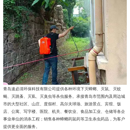
青岛速必清环保科技有限公司提供各种环境下灭蟑螂、灭鼠、灭蚊
蝇、灭跳蚤、灭虱、灭臭虫等杀虫服务。承接青岛市范围内及周边城
市的大型社区、山庄、度假村、高尔夫球场、旅游景点、宾馆、饭
店、公寓、写字楼、医院、机关、餐饮业、食品加工业、仓储等各企
事业单位的消杀工程；销售各种蟑螂药鼠药等卫生杀虫药品，为客户
提供更全面的服务。